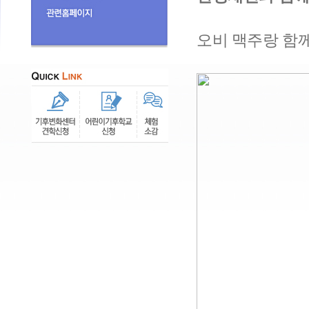
오비 맥주랑 함께