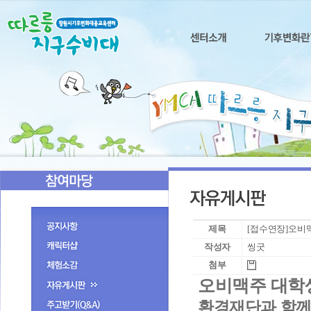
제목
[접수연장]오비맥주
작성자
씽굿
첨부
오비맥주 대학생
환경재단과 함께하